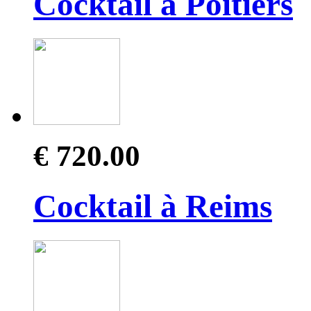
Cocktail à Poitiers
€ 720.00
Cocktail à Reims