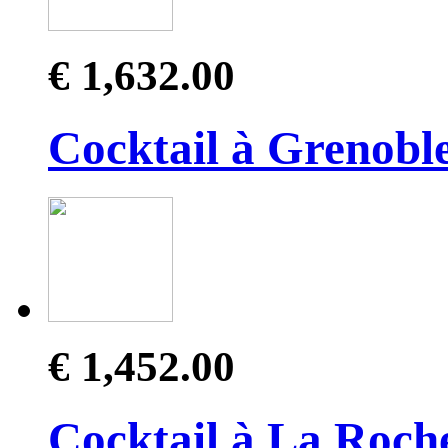
€ 1,632.00
Cocktail à Grenobl
€ 1,452.00
Cocktail à La Roche