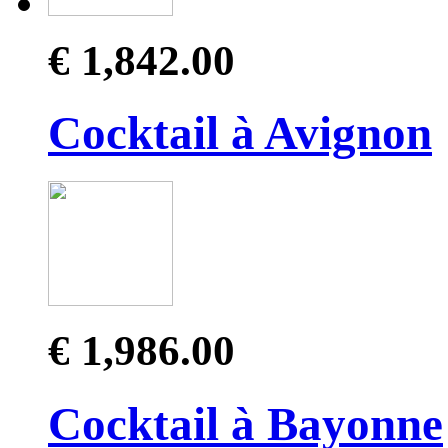
€ 1,842.00
Cocktail à Avignon
€ 1,986.00
Cocktail à Bayonne