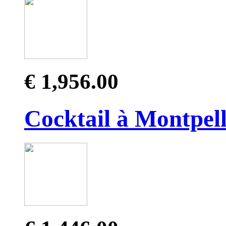
€ 1,956.00
Cocktail à Montpell