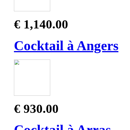
€ 1,140.00
Cocktail à Angers
€ 930.00
Cocktail à Arras