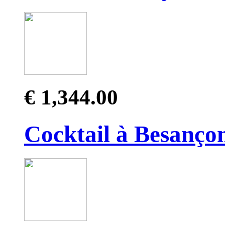
€ 1,344.00
Cocktail à Besanço