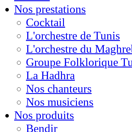
Nos prestations
Cocktail
L'orchestre de Tunis
L'orchestre du Maghre
Groupe Folklorique Tu
La Hadhra
Nos chanteurs
Nos musiciens
Nos produits
Bendir