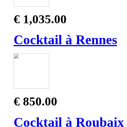
€ 1,035.00
Cocktail à Rennes
€ 850.00
Cocktail à Roubaix