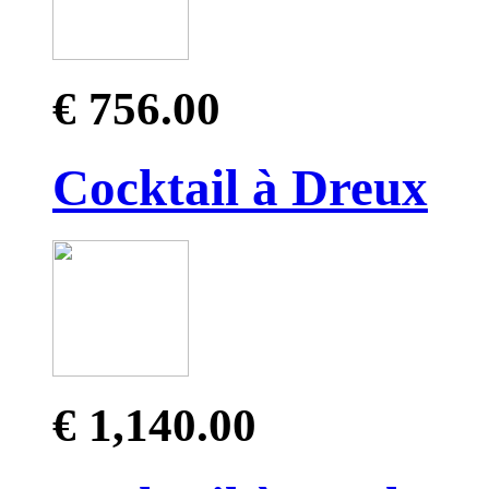
€ 756.00
Cocktail à Dreux
€ 1,140.00