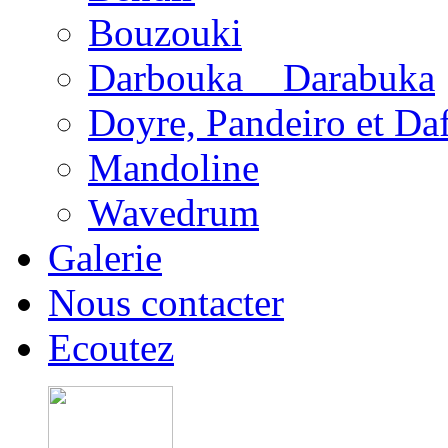
Bouzouki
Darbouka _ Darabuka
Doyre, Pandeiro et Daf
Mandoline
Wavedrum
Galerie
Nous contacter
Ecoutez