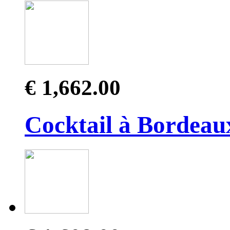
€ 1,662.00
Cocktail à Bordeau