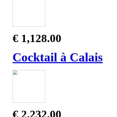
€ 1,128.00
Cocktail à Calais
€ 2,232.00