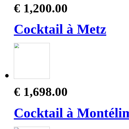
€ 1,200.00
Cocktail à Metz
€ 1,698.00
Cocktail à Montéli