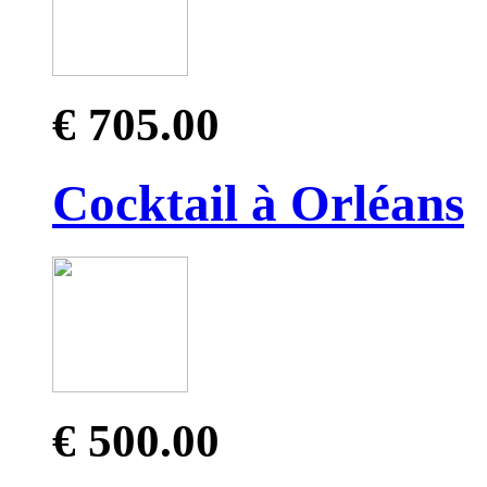
€ 705.00
Cocktail à Orléans
€ 500.00