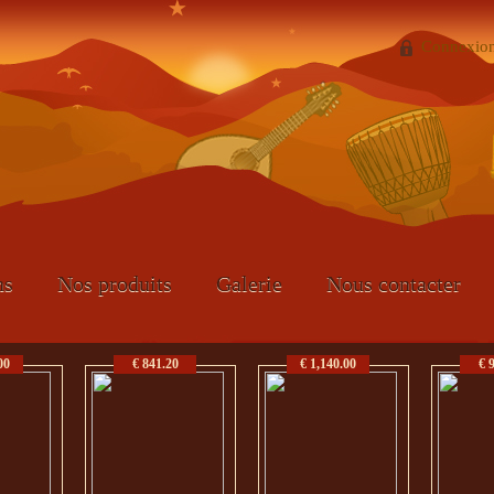
Connexio
ns
Nos produits
Galerie
Nous contacter
00
€ 841.20
€ 1,140.00
€ 