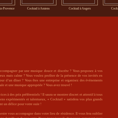
En-Provence
Cocktail à Amiens
Cocktail à Angers
Cockt
’accompagner par une musique douce et discrète ? Vous proposez à vos
ux mais calme ? Vous voulez profiter de la présence de vos invités en
our d’un dîner ? Vous êtes une entreprise et organisez des évènements
ale et une musique appropriée ? Vous avez trouvé !
es à des prix préférentiels ! Il saura se montrer discret et attentif à tous
ns expérimentés et talentueux, « Cocktail » satisfera vos plus grands
nt un délice pour votre ouïe !
estre vous accompagne dans votre lieu de résidence. Il vous fera oublier