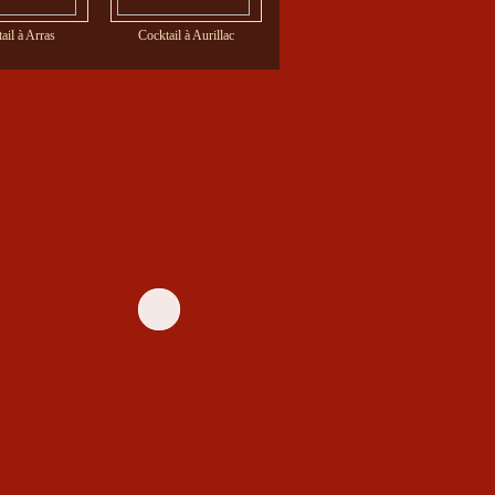
ail à Arras
Cocktail à Aurillac
Cocktail à Avignon
€ 665.00