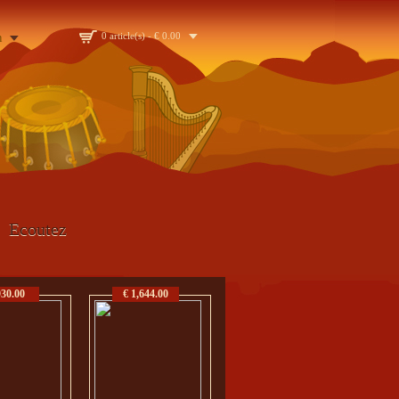
n
0 article(s) - € 0.00
Ecoutez
930.00
€ 1,644.00
€ 1,842.00