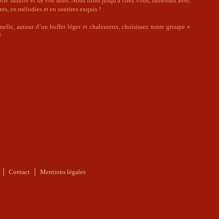
otre famille et de vos amis. Nous irons jusqu'à chez vous, ramenant avec
ts, en mélodies et en sourires exquis !
elle, autour d’un buffet léger et chaleureux, choisissez notre groupe «
!
Contact
Mentions légales