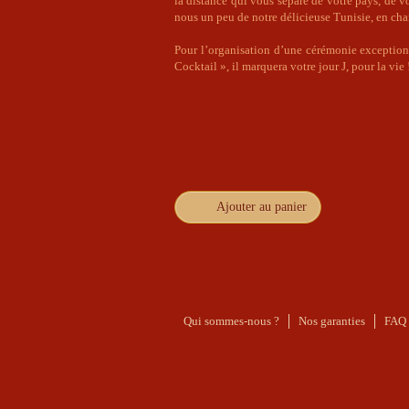
la distance qui vous sépare de votre pays, de v
nous un peu de notre délicieuse Tunisie, en chan
Pour l’organisation d’une cérémonie exceptionn
Cocktail », il marquera votre jour J, pour la vie 
€ 665.00
Ajouter au panier
Qui sommes-nous ?
Nos garanties
FAQ