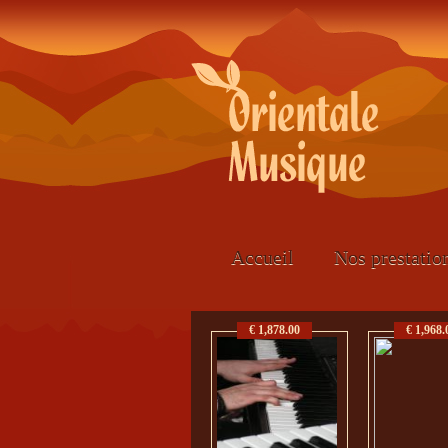
Accueil
Nos prestatio
€ 1,878.00
€ 1,968.