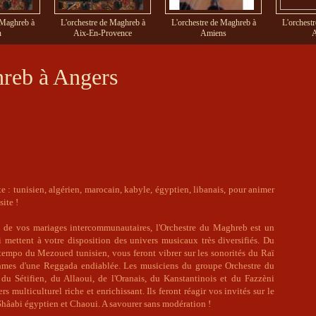
 Maghreb à
L'orchestre de Maghreb à
L'orchestre de Maghreb à
L'orchest
n
Aix-En-Provence
Amiens
A
hreb à Angers
 : tunisien, algérien, marocain, kabyle, égyptien, libanais, pour animer
site !
 de vos mariages intercommunautaires, l'Orchestre du Maghreb est un
i mettent à votre disposition des univers musicaux très diversifiés. Du
 tempo du Mezoued tunisien, vous feront vibrer sur les sonorités du Raï
ythmes d'une Reggada endiablée. Les musiciens du groupe Orchestre du
du Sétifien, du Allaoui, de l'Oranais, du Kanstantinois et du Fazzèni
s multiculturel riche et enrichissant. Ils feront réagir vos invités sur le
hâabi égyptien et Chaoui. A savourer sans modération !