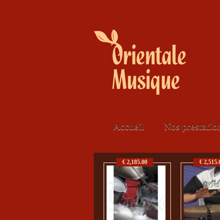
Accueil
Nos prestatio
€ 2,185.00
€ 2,515.