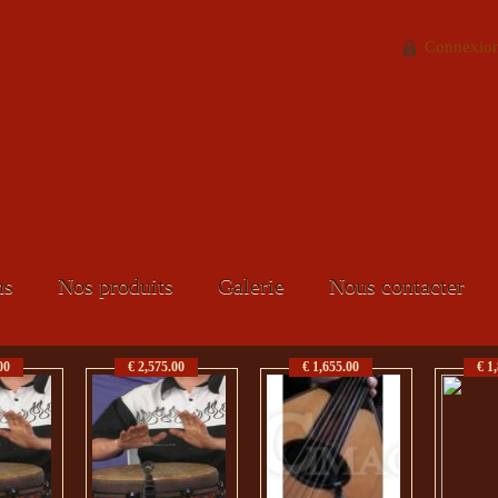
Connexio
ns
Nos produits
Galerie
Nous contacter
00
€ 2,575.00
€ 1,655.00
€ 1