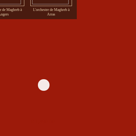
re de Maghreb à
L'orchestre de Maghreb à
L'orchestre de Maghreb à
ngers
Arras
Aurillac
€ 1,890.00