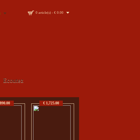
n
0 article(s) - € 0.00
Ecoutez
,890.00
€ 1,725.00
€ 2,320.00